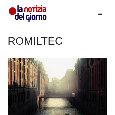
Vai
al
Menu
contenuto
ROMILTEC