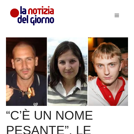
Vai
al
Menu
contenuto
“C’È UN NOME
PESANTE”. LE