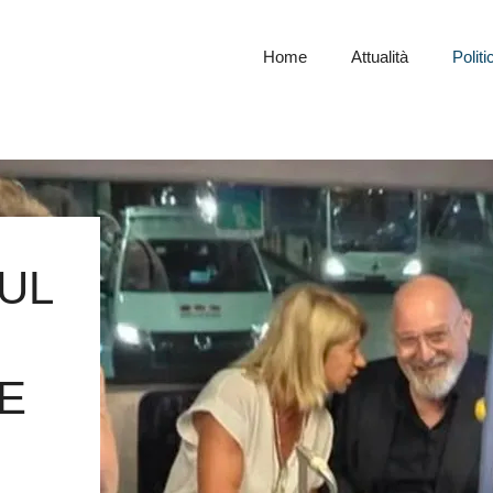
Home
Attualità
Politi
UL
CE