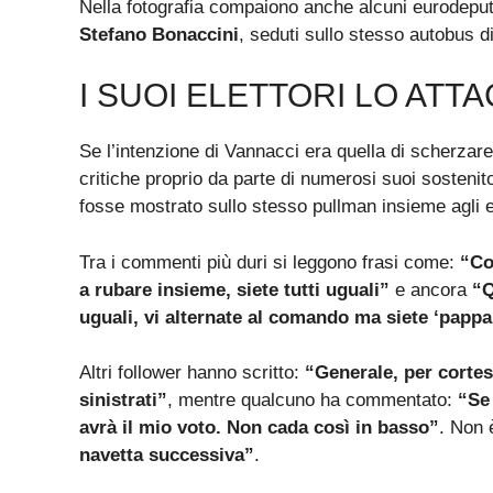
Nella fotografia compaiono anche alcuni eurodeputa
Stefano Bonaccini
, seduti sullo stesso autobus di
I SUOI ELETTORI LO ATT
Se l’intenzione di Vannacci era quella di scherzare
critiche proprio da parte di numerosi suoi sostenitor
fosse mostrato sullo stesso pullman insieme agli 
Tra i commenti più duri si leggono frasi come:
“Co
a rubare insieme, siete tutti uguali”
e ancora
“Q
uguali, vi alternate al comando ma siete ‘pappa 
Altri follower hanno scritto:
“Generale, per cortes
sinistrati”
, mentre qualcuno ha commentato:
“Se
avrà il mio voto. Non cada così in basso”
. Non
navetta successiva”
.