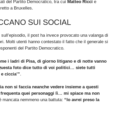
ti del Partito Democratico, tra cui
Matteo Ricci
e
retto a Bruxelles.
ACCANO SUI SOCIAL
 sull’episodio, il post ha invece provocato una valanga di
i. Molti utenti hanno contestato il fatto che il generale si
esponenti del Partito Democratico.
me i ladri di Pisa, di giorno litigano e di notte vanno
uesta foto dice tutto di voi politici… siete tutti
e ciccia’”
.
ia non si faccia neanche vedere insieme a questi
 frequenta quei personaggi lì… mi spiace ma non
 è mancata nemmeno una battuta:
“Io avrei preso la