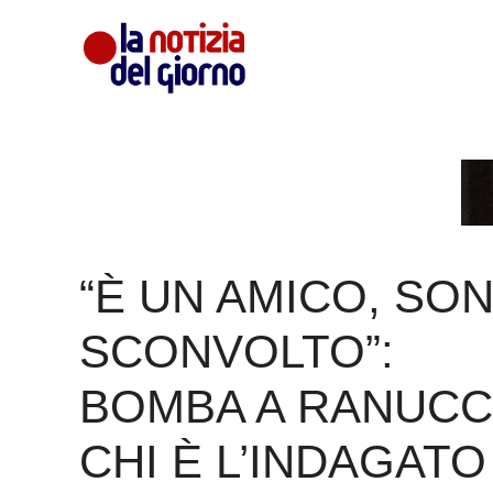
Vai
al
contenuto
“È UN AMICO, SO
SCONVOLTO”:
BOMBA A RANUCCI
CHI È L’INDAGATO