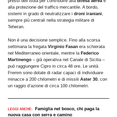
pressi dell’isola per contribuire alla
difesa aerea
e
alla protezione del traffico mercantile. A bordo,
sistemi in grado di neutralizzare i
droni iraniani
,
sempre più centrali nella strategia militare di
Teheran.
Non è una decisione semplice. Fino alla scorsa
settimana la fregata
Virginio Fasan
era schierata
nel Mediterraneo orientale, mentre la
Federico
Martinengo
– già operativa nel Canale di Sicilia –
può raggiungere Cipro in circa 48 ore. Le unità
Fremm sono dotate di radar capaci di individuare
minacce a 200 chilometri e di missili
Aster 30
, con
un raggio d’azione di circa 100 chilometri.
Famiglia nel bosco, chi paga la
LEGGI ANCHE:
nuova casa con serra e camino