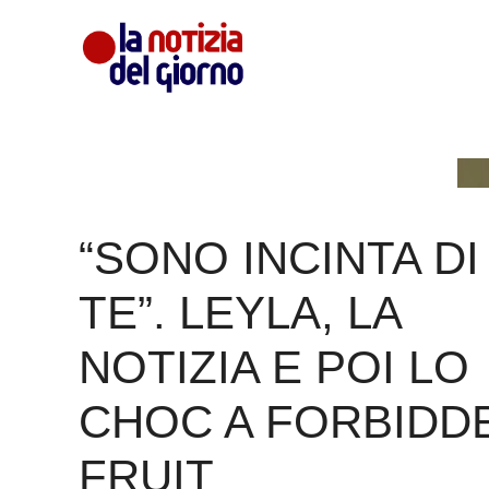
Vai
al
contenuto
“SONO INCINTA DI
TE”. LEYLA, LA
NOTIZIA E POI LO
CHOC A FORBIDD
FRUIT