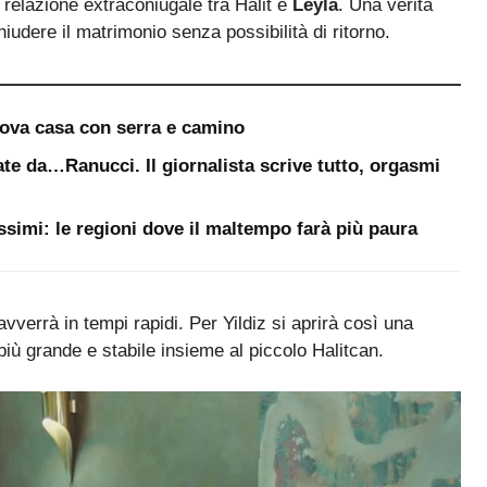
 relazione extraconiugale tra Halit e
Leyla
. Una verità
iudere il matrimonio senza possibilità di ritorno.
uova casa con serra e camino
te da…Ranucci. Il giornalista scrive tutto, orgasmi
ssimi: le regioni dove il maltempo farà più paura
avverrà in tempi rapidi. Per Yildiz si aprirà così una
più grande e stabile insieme al piccolo Halitcan.