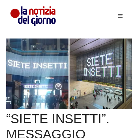
Vai
al
Menu
contenuto
“SIETE INSETTI”.
MESSAGGIO