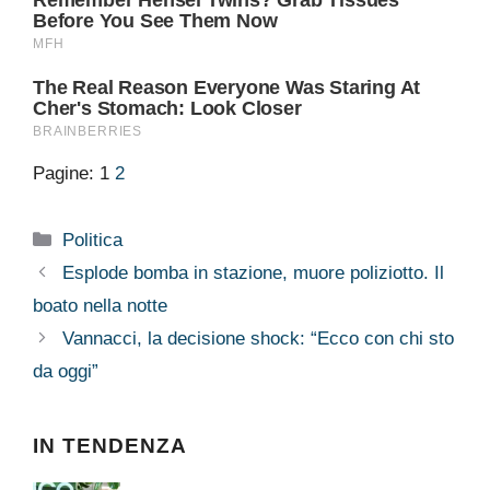
Pagine:
1
2
Categorie
Politica
Esplode bomba in stazione, muore poliziotto. Il
boato nella notte
Vannacci, la decisione shock: “Ecco con chi sto
da oggi”
IN TENDENZA