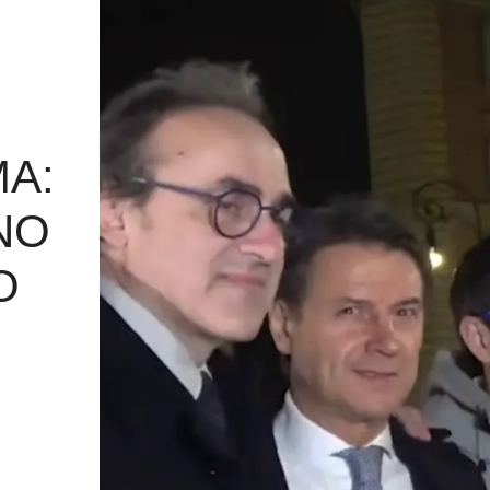
A:
NO
O