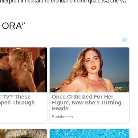
nterpreti il risultato referendario come qualcosa che va
 ORA”