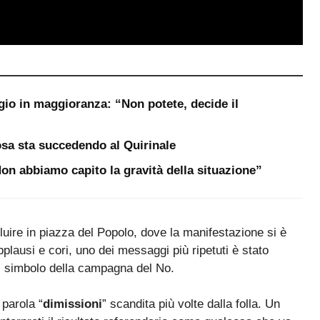
gio in maggioranza: “Non potete, decide il
sa sta succedendo al Quirinale
“Non abbiamo capito la gravità della situazione”
nfluire in piazza del Popolo, dove la manifestazione si è
pplausi e cori, uno dei messaggi più ripetuti è stato
il simbolo della campagna del No.
parola “
dimissioni
” scandita più volte dalla folla. Un