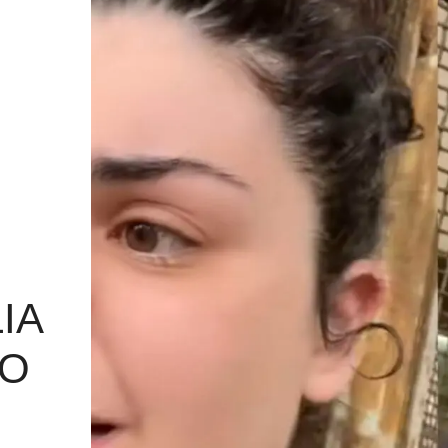
IA
GO