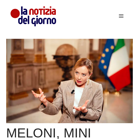
Vai
al
Menu
contenuto
MELONI, MINI