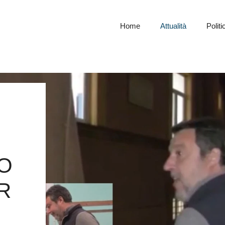
Home
Attualità
Politi
O
R