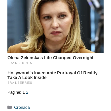
Pagine:
1
2
Categorie
Cronaca