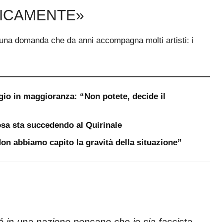
TICAMENTE»
o una domanda che da anni accompagna molti artisti: i
gio in maggioranza: “Non potete, decide il
sa sta succedendo al Quirinale
“Non abbiamo capito la gravità della situazione”
é in una nazione pensano che io sia fascista,