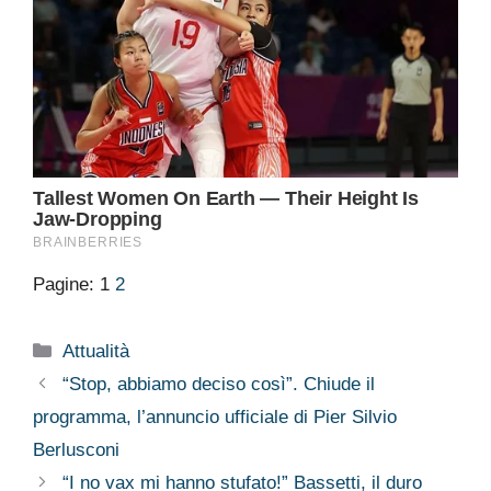
Pagine:
1
2
Categorie
Attualità
“Stop, abbiamo deciso così”. Chiude il
programma, l’annuncio ufficiale di Pier Silvio
Berlusconi
“I no vax mi hanno stufato!” Bassetti, il duro