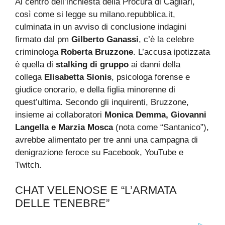
Al centro dell’inchiesta della Procura di Cagliari,
così come si legge su milano.repubblica.it,
culminata in un avviso di conclusione indagini
firmato dal pm
Gilberto Ganassi
, c’è la celebre
criminologa
Roberta Bruzzone
. L’accusa ipotizzata
è quella di
stalking di gruppo
ai danni della
collega
Elisabetta Sionis
, psicologa forense e
giudice onorario, e della figlia minorenne di
quest’ultima. Secondo gli inquirenti, Bruzzone,
insieme ai collaboratori
Monica Demma, Giovanni
Langella e Marzia Mosca
(nota come “Santanico”),
avrebbe alimentato per tre anni una campagna di
denigrazione feroce su Facebook, YouTube e
Twitch.
CHAT VELENOSE E “L’ARMATA
DELLE TENEBRE”