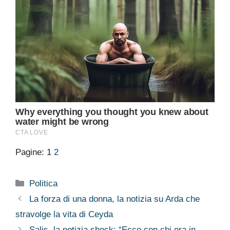
Pagine:
1
2
Categorie
Politica
La forza di una donna, la notizia su Arda che
stravolge la vita di Ceyda
Salis, la notizia shock: “Ecco con chi era in