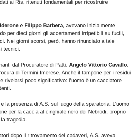
idati ai Ris, ritenuti fondamentali per ricostruire
lderone
e
Filippo Barbera
, avevano inizialmente
 per dieci giorni gli accertamenti irripetibili su fucili,
ici. Nei giorni scorsi, però, hanno rinunciato a tale
 tecnici.
nanti dal Procuratore di Patti,
Angelo Vittorio Cavallo
,
Procura di Termini Imerese. Anche il tampone per i residui
e rivelarsi poco significativo: l’uomo è un cacciatore
enti.
 e la presenza di A.S. sul luogo della sparatoria. L’uomo
ne per la caccia al cinghiale nero dei Nebrodi, proprio
la tragedia.
atori dopo il ritrovamento dei cadaveri, A.S. aveva