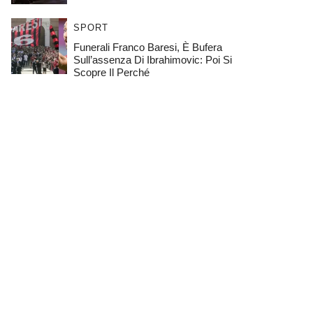
Fulmini, Grandine E Pioggia: Famiglia
Resta Intrappolata Sulla Seggiovia
ECONOMIA E FINANZA
Banco BPM, Cresce Il Peso Della
Francia: Perché Il Governo Segue Con
Attenzione Il Risiko Bancario
CRONACA
Maxi Incendio In Italia, Auto In Fiamme E
Persone Evacuate: La Situazione
SPORT
Funerali Franco Baresi, È Bufera
Sull’assenza Di Ibrahimovic: Poi Si
Scopre Il Perché