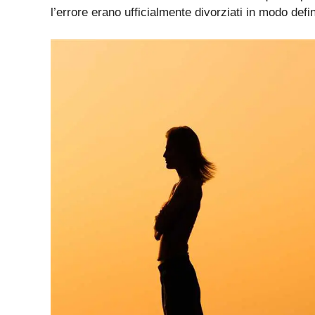
Non è mai semplice discernere le situazioni in que
fantasia) non si erano ancora decisi a lasciarsi de
questioni finanziarie. O forse perché era stata la 
quel divorzio non lo voleva. In ogni caso, la ques
membro dello staff dello Studio, mentre istruiva la 
computer. Probabilmente perché in quel momento s
definitivo di un’altra coppia. Solo che l’errore ha 
Williams, a causa della velocità con cui queste p
l’errore erano ufficialmente divorziati in modo defi