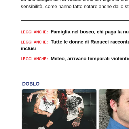
Allo Studio Vartag se ne sono accorti solo due gior
procedura, in quanto era stata avviata per sbaglio.
surreale quasi quanto la prima. Nonostante la ste
fosse annullata, il giudice ha deciso diversamente.
definitivo è una faccenda seria e che, una volta pa
posizione discutibile che è stata contestata dagli 
deve decidere che due persone divorzino senza il 
Tribunali di fronte alla loro testimonianza provvedan
Insomma, alla fine di tutto questo strano giro i con
da uno sbaglio dell’avvocato a cui la moglie si era
sensibilità, come hanno fatto notare anche dallo st
Famiglia nel bosco, chi paga la n
LEGGI ANCHE:
Tutte le donne di Ranucci racconta
LEGGI ANCHE:
inclusi