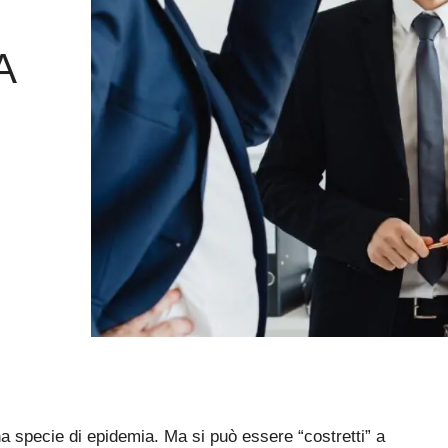
IL
O
A