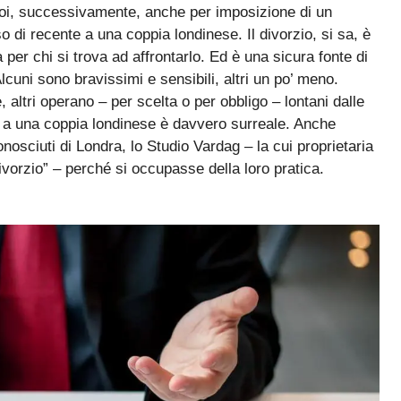
na specie di epidemia. Ma si può essere “costretti” a
 poi, successivamente, anche per imposizione di un
di recente a una coppia londinese. Il divorzio, si sa, è
r chi si trova ad affrontarlo. Ed è una sicura fonte di
cuni sono bravissimi e sensibili, altri un po’ meno.
altri operano – per scelta o per obbligo – lontani dalle
rra a una coppia londinese è davvero surreale. Anche
onosciuti di Londra, lo Studio Vardag – la cui proprietaria
ivorzio” – perché si occupasse della loro pratica.