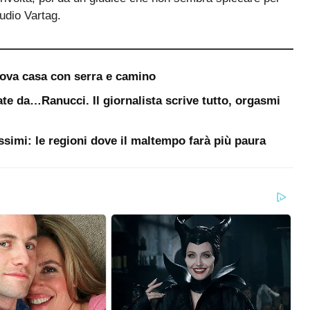
ni dopo e hanno chiesto all’Alta Corte di revocare la
 E qui è iniziata la seconda parte di questa vicenda,
ssa moglie avesse chiesto che la procedura di divorzio
 Facendo leva sul fatto che la procedura di divorzio
rtita, dev’essere portata avanti fino in fondo. Una
stessi avvocati, i quali affermano che “nessuno può o
loro consenso. E se ciò avviene per errore, è bene che i
o ad annullare le pratiche istituite per errore”.
iugi Williams si sono trovato costretti a divorziare prima
 rivolta, poi da un giudice che non sembra spiccare per
udio Vartag.
uova casa con serra e camino
te da…Ranucci. Il giornalista scrive tutto, orgasmi