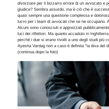
Paolo Cagnoni
18/04/2024
Attualità
Ok, molte coppie si lasciano al giorno d’oggi. E’ u
divorziare per il bizzarro errore di un avvocato e
giudice? Sembra assurdo, ma è ciò che è successo 
quasi sempre una questione complessa e dolorosa pe
lucro per i team di avvocati che se ne occupano. Al
Alcuni sono conosciuti e apprezzati pubblicamente, 
luci dei riflettori. Ma quanto accaduto in Inghilte
perché i due si erano rivolti a uno degli studi più c
Ayesha Vardag non a caso è definita “la diva del d