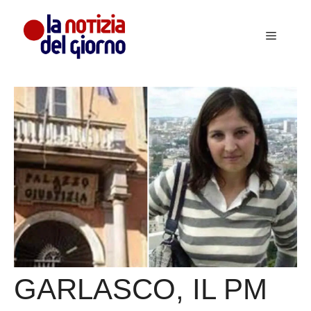
Vai
al
Menu
contenuto
GARLASCO, IL PM