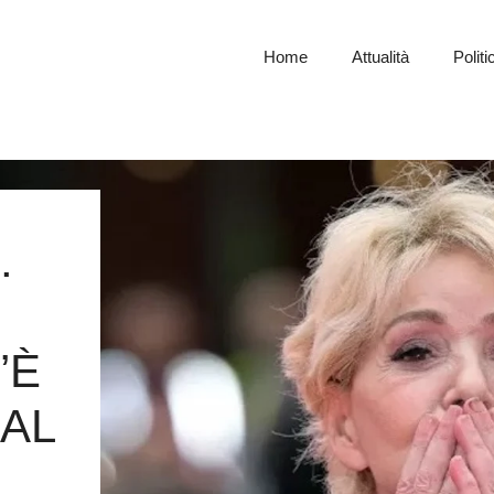
Home
Attualità
Politi
.
’È
 AL