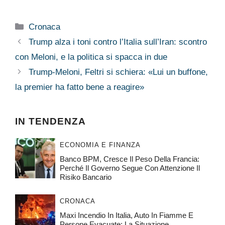
Categorie
Cronaca
Trump alza i toni contro l’Italia sull’Iran: scontro
con Meloni, e la politica si spacca in due
Trump-Meloni, Feltri si schiera: «Lui un buffone,
la premier ha fatto bene a reagire»
IN TENDENZA
ECONOMIA E FINANZA
Banco BPM, Cresce Il Peso Della Francia:
Perché Il Governo Segue Con Attenzione Il
Risiko Bancario
CRONACA
Maxi Incendio In Italia, Auto In Fiamme E
Persone Evacuate: La Situazione