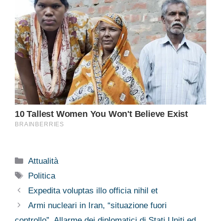
Categorie
Attualità
Tag
Politica
Expedita voluptas illo officia nihil et
Armi nucleari in Iran, “situazione fuori
controllo”. Allarme dei diplomatici di Stati Uniti ed