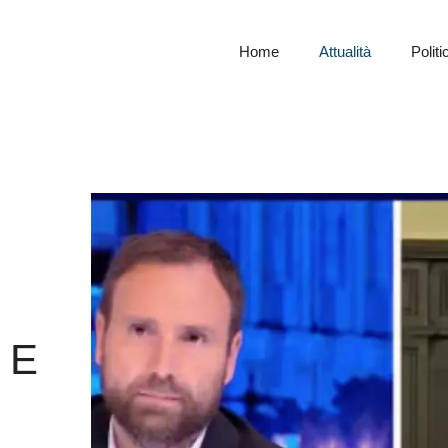
Home
Attualità
Politi
 E
I