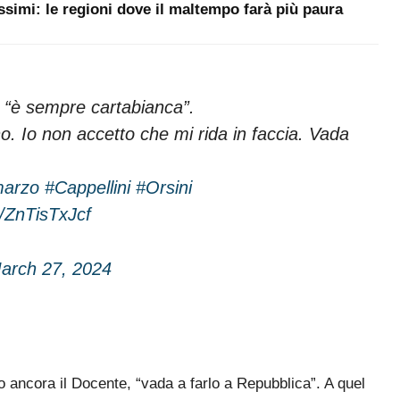
ssimi: le regioni dove il maltempo farà più paura
a “è sempre cartabianca”.
no. Io non accetto che mi rida in faccia. Vada
arzo
#Cappellini
#Orsini
m/ZnTisTxJcf
arch 27, 2024
to ancora il Docente, “vada a farlo a Repubblica”. A quel