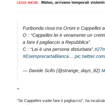
Meteo, arrivano temporali violenti
LEGGI ANCHE:
Furibonda rissa tra Orsini e Cappellini 
O : “Cappellini lei è veramente un creti
a fare il pagliaccio a Repubblica”.
C : “Lei è una persona disturbata”.
#27m
#EsemprecartaBianca
…
pic.twitter.co
— Davide Scifo (@strange_days_82)
M
>
“Se Cappellini vuole fare il pagliaccio”, ha incalza