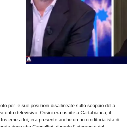
oto per le sue posizioni disallineate sullo scoppio della
scontro televisivo. Orsini era ospite a Cartabianca, il
nsieme a lui, era presente anche un noto editorialista di
rata dopo che Cappellini, durante l’intervento del