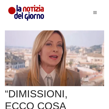
Vai
al
Menu
contenuto
“DIMISSIONI,
ECCO COSA