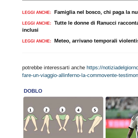
Famiglia nel bosco, chi paga la n
LEGGI ANCHE:
Tutte le donne di Ranucci racconta
LEGGI ANCHE:
inclusi
Meteo, arrivano temporali violenti
LEGGI ANCHE:
potrebbe interessarti anche
https://notiziadelgior
fare-un-viaggio-allinferno-la-commovente-testimon