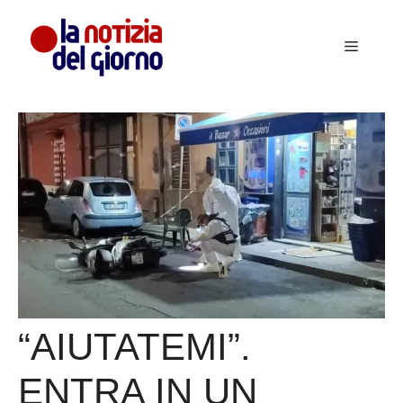
Vai
al
Menu
contenuto
“AIUTATEMI”.
ENTRA IN UN