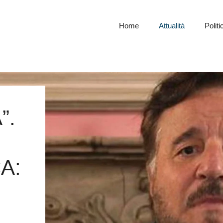
Home
Attualità
Politi
”.
A: