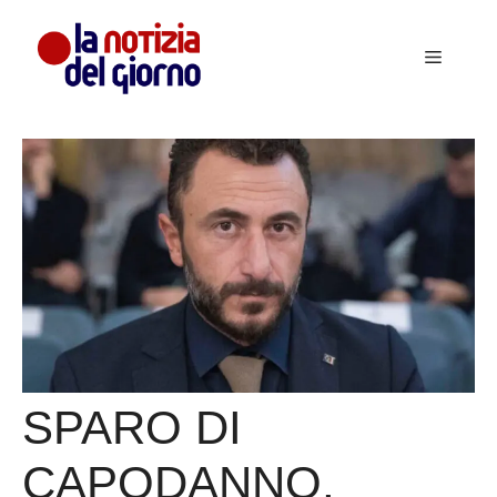
Vai
al
Menu
contenuto
SPARO DI
CAPODANNO,