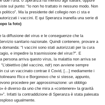
due l’una: o Speranza ha mentito agli italiani, oppure
siste sul punto: “Io non ho trattato in nessuno modo. Non
politico”. Ma la presidente del collegio non ci sta e
autorizzati i vaccini. E qui Speranza inanella una serie di
opo la foto)
la diffusione del virus e le conseguenze che la
Servizio sanitario nazionale. Quindi contenere, provare a
ra domanda: “I vaccini sono stati autorizzati per la cura
tagio, e impedire la trasmissione del virus?”. E
na persona arriva questo virus, la malattia non arriva se
 “L’obiettivo (del vaccino,
ndr
) non avviene sempre
in cui un vaccinato contrae il Covid, […] mediamente i
tolineano Rico e Borgonovo che si stesse, appunto,
 devono procedere per approssimazione: un obbligo
io» è diverso da uno che mira a «contenere» la gravità
e»”. Infatti la contraddizione di Speranza è stata palesata
 esploso ugualmente.