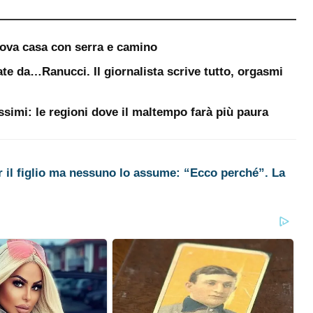
uova casa con serra e camino
te da…Ranucci. Il giornalista scrive tutto, orgasmi
ssimi: le regioni dove il maltempo farà più paura
r il figlio ma nessuno lo assume: “Ecco perché”. La