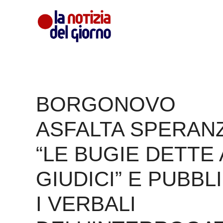
Vai
al
contenuto
BORGONOVO
ASFALTA SPERAN
“LE BUGIE DETTE 
GIUDICI” E PUBBL
I VERBALI