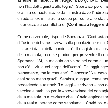
aziende farmaceutiche”. Ragiona Borgonovo: “Delle 
non l’ha detta giusta alle toghe”. Speranza però in
era mia competenza, io da ministro davo l’indirizzo 
chiede all’ex ministro lo scopo per cui erano stati 
incertezze su cui riflettere.
(Continua a leggere d
Come da verbale, risponde Speranza: “Contrastare 
diffusione del virus aveva sulla popolazione e sul 
limitare i danni della pandemia”. Il magistrato allo
della malattia, o come prodotti per prevenire il con
Speranza: “Sì, la malattia arriva se nel corpo di u
non c’è il virus nel corpo dell’uomo”. Poi aggiunge:
pienamente, ma la contiene”. E ancora: “Nel caso 
casi sono meno gravi”. Sembra, dunque, come sot
procedendo a tastoni: “Le leggi – scrivono – non
vaccinale stabilito per la «prevenzione del contag
della malattia, o a «evitare che il Covid esplodess
dalla realtà, perché come sappiamo il Covid poi è