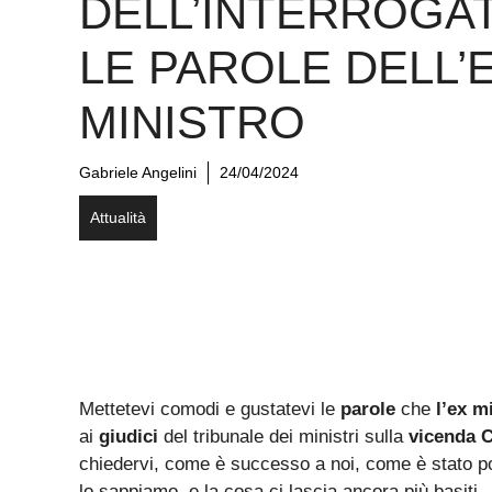
DELL’INTERROGA
LE PAROLE DELL’
MINISTRO
Gabriele Angelini
24/04/2024
Attualità
Mettetevi comodi e gustatevi le
parole
che
l’ex m
ai
giudici
del tribunale dei ministri sulla
vicenda C
chiedervi, come è successo a noi, come è stato po
lo sappiamo, e la cosa ci lascia ancora più basit