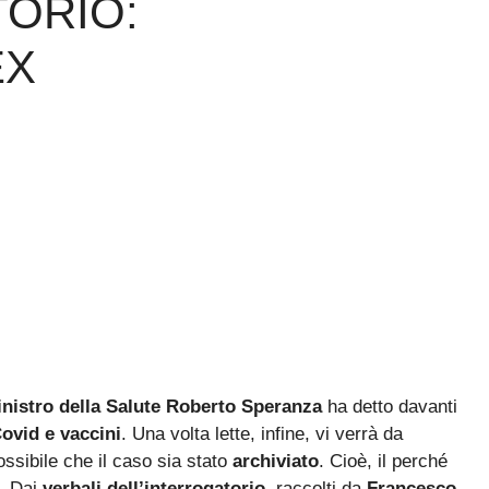
TORIO:
EX
inistro della Salute Roberto Speranza
ha detto davanti
ovid e vaccini
. Una volta lette, infine, vi verrà da
ssibile che il caso sia stato
archiviato
. Cioè, il perché
i… Dai
verbali dell’interrogatorio
, raccolti da
Francesco