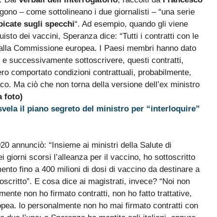
gono – come sottolineano i due giornalisti – “una serie
icate sugli specchi
“. Ad esempio, quando gli viene
isto dei vaccini, Speranza dice: “Tutti i contratti con le
 dalla Commissione europea. I Paesi membri hanno dato
e successivamente sottoscrivere, questi contratti,
ero comportato condizioni contrattuali, probabilmente,
aco. Ma ciò che non torna della versione dell’ex ministro
 foto)
svela il piano segreto del ministro per “interloquire”
0 annunciò: “Insieme ai ministri della Salute di
giorni scorsi l’alleanza per il vaccino, ho sottoscritto
nto fino a 400 milioni di dosi di vaccino da destinare a
toscritto”. E cosa dice ai magistrati, invece? “Noi non
ente non ho firmato contratti, non ho fatto trattative,
pea. lo personalmente non ho mai firmato contratti con