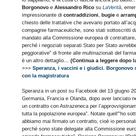
Borgonovo
e
Alessandro Rico
su
LaVerità
, emer
impressionante di
contraddizioni
,
bugie
e
arramp
chiesto delle trattative che avevano portato all’acqu
compagnie farmaceutiche, sono stati sottoscritti
mandato alla Commissione europea di contrattare, 
perché i negoziati separati Stato per Stato avrebb
peggiorative” di fronte alle multinazionali del farm
è un altro dettaglio…
(Continua a leggere dopo la
>>>
Speranza, i vaccini e i giudici. Borgonovo 
con la magistratura
Speranza in un post su Facebook del 13 giugno 202
Germania, Francia e Olanda, dopo aver lanciato nei 
un contratto con Astrazeneca per l’approvvigioname
tutta la popolazione europea”. Notate quell'”ho sot
abbiamo mai firmato un contratto, cioè io personalm
perché sono state delegate alla Commissione euro